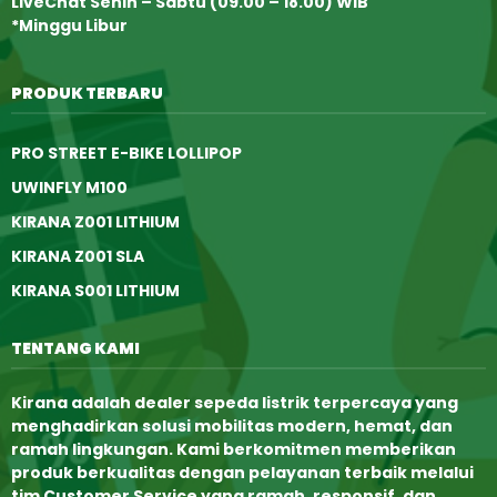
LiveChat Senin – Sabtu (09.00 – 18.00) WIB
*Minggu Libur
PRODUK TERBARU
PRO STREET E-BIKE LOLLIPOP
UWINFLY M100
KIRANA Z001 LITHIUM
KIRANA Z001 SLA
KIRANA S001 LITHIUM
TENTANG KAMI
Kirana adalah dealer sepeda listrik terpercaya yang
menghadirkan solusi mobilitas modern, hemat, dan
ramah lingkungan. Kami berkomitmen memberikan
produk berkualitas dengan pelayanan terbaik melalui
tim
Customer Service yang ramah, responsif, dan