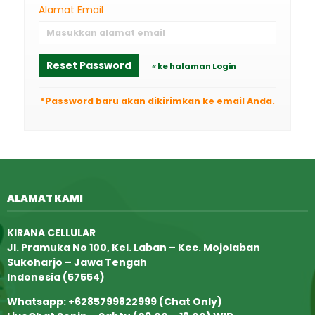
Alamat Email
Reset Password
« ke halaman Login
*Password baru akan dikirimkan ke email Anda.
ALAMAT KAMI
KIRANA CELLULAR
Jl. Pramuka No 100, Kel. Laban – Kec. Mojolaban
Sukoharjo – Jawa Tengah
Indonesia (57554)
Whatsapp: +6285799822999 (Chat Only)