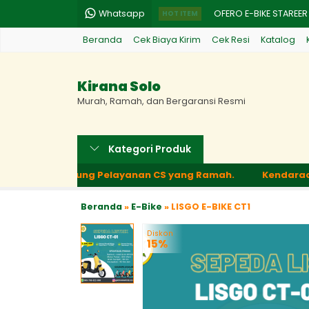
Whatsapp
OFERO E-BIKE STAREER
HOT ITEM
Beranda
Cek Biaya Kirim
Cek Resi
Katalog
YADEA OVA
SAIGE E-BIKE LATTE
Kirana Solo
UWINFLY E-BIKE D75
Murah, Ramah, dan Bergaransi Resmi
KIRANA Z001 LITHIUM
Kategori Produk
KIRANA Z001 SLA
strik, Didukung Pelayanan CS yang Ramah.
Kendaraan Lis
CHARGER 48.12V GOD
Beranda
»
E-Bike
»
LISGO E-BIKE CT1
EXOTIC E-BIKE VELONC
Diskon
15%