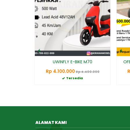
UWINFLY E-BIKE M70
OFE
Rp 4.100.000
R
Rp 4.400.000
Tersedia
ALAMAT KAMI