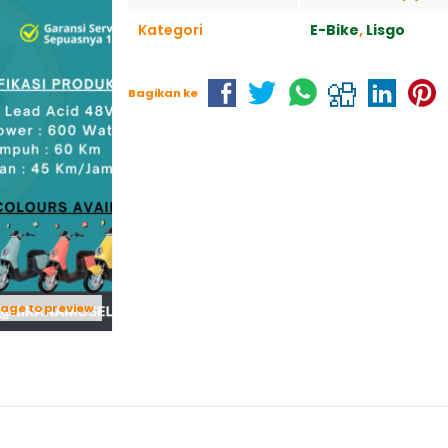
Kategori
E-Bike
,
Lisgo
Bagikan ke
mage to preview