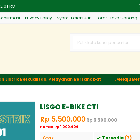
 2.0 PRO
Konfirmasi
Privacy Policy
Syarat Ketentuan
Lokasi Toko Cabang
trik Berkualitas, Pelayanan Bersahabat.
.Melaju Bersam
A
E V3
LISGO E-BIKE CT1
Rp 5.500.000
Rp 6.500.000
Hemat Rp 1.000.000
Stok
Tersedia
(7)