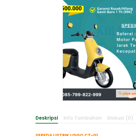
click i
Deskripsi
Info Tambahan
Diskusi (0)
SEPEDA LISTRIK LISGO CT-01