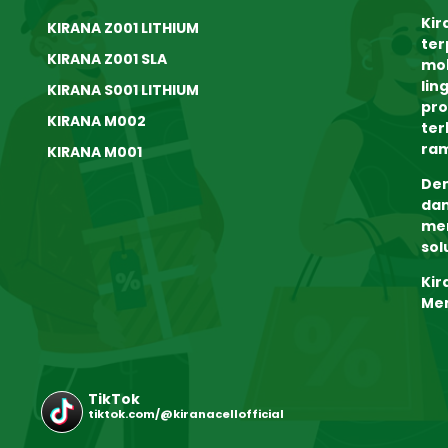
Kir
KIRANA Z001 LITHIUM
ter
KIRANA Z001 SLA
mob
lin
KIRANA S001 LITHIUM
pro
KIRANA M002
ter
ram
KIRANA M001
Den
dan
me
sol
Kir
Me
TikTok
tiktok.com/@kiranacellofficial