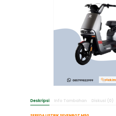
click i
Deskripsi
Info Tambahan
Diskusi (0)
SEPEDA LISTRIK SEVENBOT M50