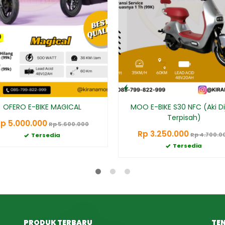
OFERO E-BIKE MAGICAL
MOO E-BIKE S30 NFC (Aki Di
Terpisah)
p 5.000.000
Rp 5.600.000
Rp 3.250.000
Rp 4.700.0
Tersedia
Tersedia
PRODUK TERBARU
TE