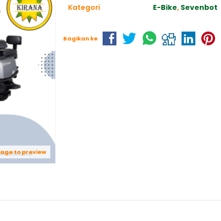
Kategori
E-Bike
,
Sevenbot
Bagikan ke
mage to preview