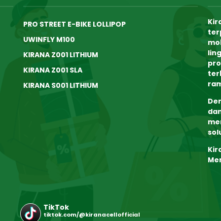
Kir
PRO STREET E-BIKE LOLLIPOP
ter
UWINFLY M100
mob
lin
KIRANA Z001 LITHIUM
pro
KIRANA Z001 SLA
ter
ram
KIRANA S001 LITHIUM
Den
dan
me
sol
Kir
Me
TikTok
tiktok.com/@kiranacellofficial