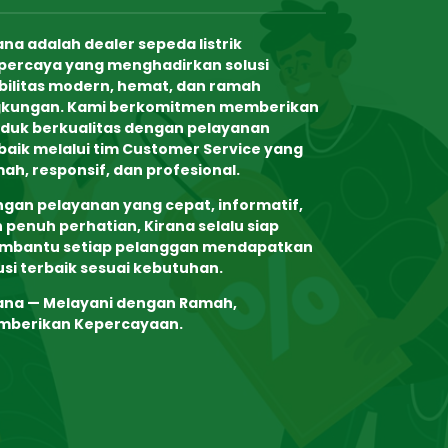
ana adalah dealer sepeda listrik
percaya yang menghadirkan solusi
ilitas modern, hemat, dan ramah
gkungan. Kami berkomitmen memberikan
duk berkualitas dengan pelayanan
baik melalui tim
Customer Service yang
ah, responsif, dan profesional
.
gan pelayanan yang cepat, informatif,
 penuh perhatian, Kirana selalu siap
mbantu setiap pelanggan mendapatkan
usi terbaik sesuai kebutuhan.
ana — Melayani dengan Ramah,
mberikan Kepercayaan.