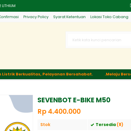
2 LITHIUM
Konfirmasi
Privacy Policy
Syarat Ketentuan
Lokasi Toko Cabang
A48V-12AH
10 36V12AH
ki Dijual Terpisah)
ki Dijual Terpisah)
ik Berkualitas, Pelayanan Bersahabat.
.Melaju Bersama 
LIPOP
THIUM
SEVENBOT E-BIKE M50
Rp 4.400.000
Stok
Tersedia
(8)