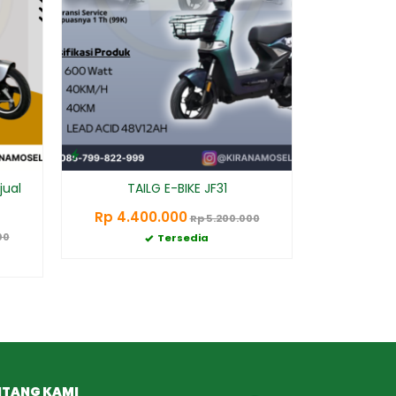
jual
TAILG E-BIKE JF31
Rp 4.400.000
Rp 5.200.000
00
Tersedia
NTANG KAMI