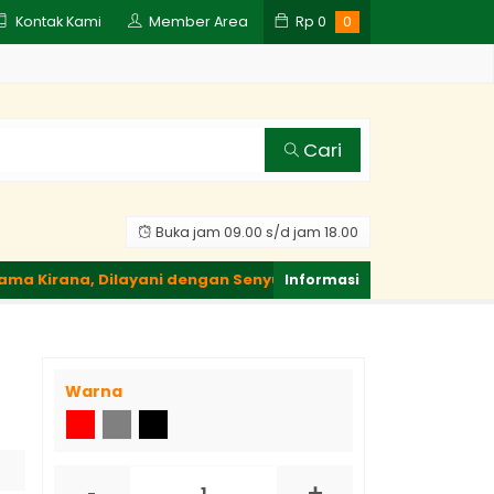
Kontak Kami
Member Area
Rp
0
0
Cari
Buka jam 09.00 s/d jam 18.00
Kirana, Dilayani dengan Senyuman.
Berkendara Lebih Hem
Warna
-
+