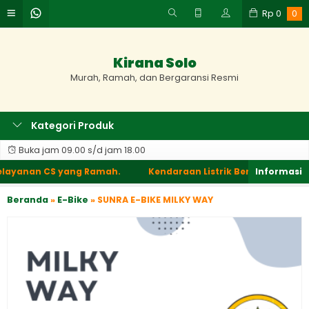
Rp
0
0
Kirana Solo
Murah, Ramah, dan Bergaransi Resmi
Kategori Produk
Buka jam 09.00 s/d jam 18.00
elayanan CS yang Ramah.
Kendaraan Listrik Berkualitas, Pel
Beranda
»
E-Bike
»
SUNRA E-BIKE MILKY WAY