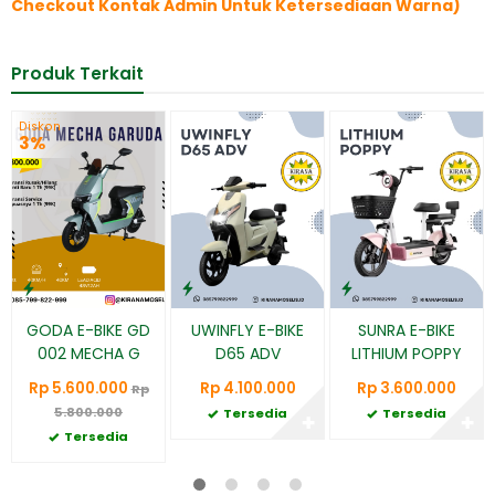
Checkout Kontak Admin Untuk Ketersediaan Warna)
Produk Terkait
Diskon
3%
GODA E-BIKE GD
UWINFLY E-BIKE
SUNRA E-BIKE
002 MECHA G
D65 ADV
LITHIUM POPPY
Rp 5.600.000
Rp 4.100.000
Rp 3.600.000
Rp
5.800.000
Tersedia
Tersedia
✚
✚
Tersedia